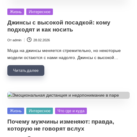
Опубликовано
Жизнь
Интересное
в
Джинсы с высокой посадкой: кому
подходят и как носить
От
admin
28.02.2026
Запись
от
Мода на джинсы меняется стремительно, но некоторые
модели остаются с нами надолго. Джинсы с высокой…
Читать далее
Опубликовано
Жизнь
Интересное
Что где и куда
в
Почему мужчины изменяют: правда,
которую не говорят вслух