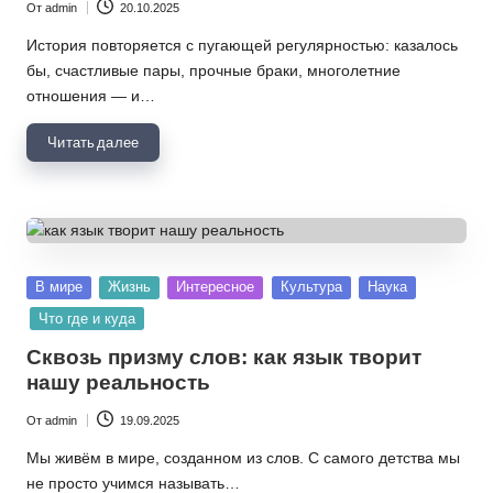
От
admin
20.10.2025
Запись
от
История повторяется с пугающей регулярностью: казалось
бы, счастливые пары, прочные браки, многолетние
отношения — и…
Читать далее
Опубликовано
В мире
Жизнь
Интересное
Культура
Наука
в
Что где и куда
Сквозь призму слов: как язык творит
нашу реальность
От
admin
19.09.2025
Запись
от
Мы живём в мире, созданном из слов. С самого детства мы
не просто учимся называть…