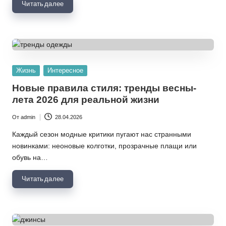
Читать далее
Опубликовано
Жизнь
Интересное
в
Новые правила стиля: тренды весны-
лета 2026 для реальной жизни
От
admin
28.04.2026
Запись
от
Каждый сезон модные критики пугают нас странными
новинками: неоновые колготки, прозрачные плащи или
обувь на…
Читать далее