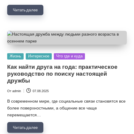
Читать далее
Опубликовано
Жизнь
Интересное
Что где и куда
в
Как найти друга на года: практическое
руководство по поиску настоящей
дружбы
От
admin
07.08.2025
Запись
от
В современном мире, где социальные связи становятся все
более поверхностными, а общение все чаще
перемещается…
Читать далее