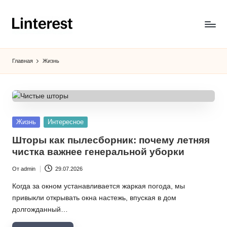
Перейти
к
L
содержимому
i
Главная
Жизнь
n
t
e
Опубликовано
Жизнь
Интересное
r
в
Шторы как пылесборник: почему летняя
e
чистка важнее генеральной уборки
s
От
admin
29.07.2026
Запись
t
от
Когда за окном устанавливается жаркая погода, мы
привыкли открывать окна настежь, впуская в дом
долгожданный…