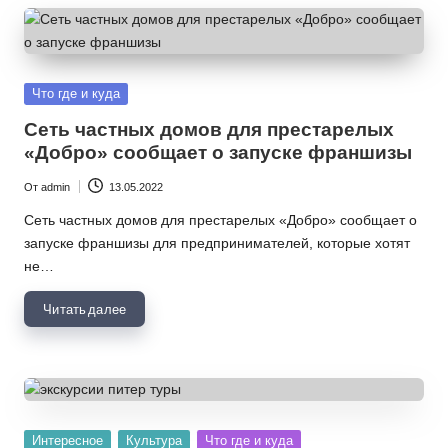
Опубликовано
Что где и куда
в
Сеть частных домов для престарелых
«Добро» сообщает о запуске франшизы
От
admin
13.05.2022
Запись
от
Сеть частных домов для престарелых «Добро» сообщает о
запуске франшизы для предпринимателей, которые хотят
не…
Читать далее
Опубликовано
Интересное
Культура
Что где и куда