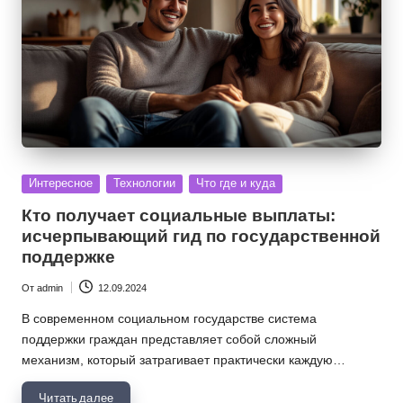
Опубликовано
Интересное
Технологии
Что где и куда
в
Кто получает социальные выплаты:
исчерпывающий гид по государственной
поддержке
От
admin
12.09.2024
Запись
от
В современном социальном государстве система
поддержки граждан представляет собой сложный
механизм, который затрагивает практически каждую…
Читать далее