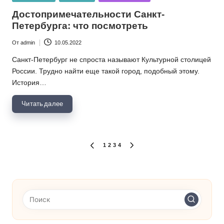
в
Достопримечательности Санкт-
Петербурга: что посмотреть
От
admin
10.05.2022
Запись
от
Санкт-Петербург не спроста называют Культурной столицей
России. Трудно найти еще такой город, подобный этому.
История…
Читать далее
Пагинация
1
2
3
4
ПРЕДЫДУЩАЯ
СЛЕДУЮЩАЯ
СТРАНИЦА
СТРАНИЦА
записей