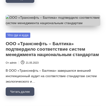
Опубликовано
Что где и куда
в
ООО «Транснефть – Балтика»
подтвердило соответствие систем
менеджмента национальным стандартам
От
admin
21.05.2023
Запись
от
В ООО «Транснефть – Балтика» завершился внешний
инспекционный аудит на соответствие стандартам систем
экологического и…
Читать далее